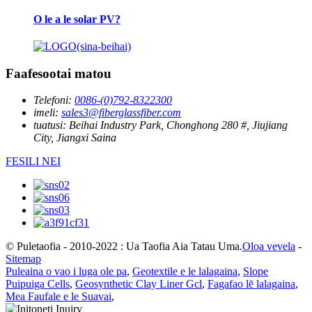
O le a le solar PV?
Faafesootai matou
Telefoni:
0086-(0)792-8322300
imeli:
sales3@fiberglassfiber.com
tuatusi:
Beihai Industry Park, Chonghong 280 #, Jiujiang
City, Jiangxi Saina
FESILI NEI
© Puletaofia - 2010-2022 : Ua Taofia Aia Tatau Uma.
Oloa vevela
-
Sitemap
Puleaina o vao i luga ole pa
,
Geotextile e le lalagaina
,
Slope
Puipuiga Cells
,
Geosynthetic Clay Liner Gcl
,
Fagafao lē lalagaina
,
Mea Faufale e le Suavai
,