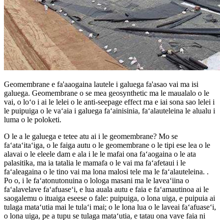
Geomembrane e fa'aaogaina lautele i galuega fa'asao vai ma isi
galuega. Geomembrane o se mea geosynthetic ma le maualalo o le
vai, o loʻo i ai le lelei o le anti-seepage effect ma e iai sona sao lelei i
le puipuiga o le vaʻaia i galuega faʻainisinia, faʻalauteleina le alualu i
luma o le poloketi.
O le a le galuega e tetee atu ai i le geomembrane? Mo se
faʻataʻitaʻiga, o le faiga autu o le geomembrane o le tipi ese lea o le
alavai o le eleele dam e ala i le le mafai ona faʻaogaina o le ata
palasitika, ma ia tatalia le mamafa o le vai ma faʻafetaui i le
faʻaleagaina o le tino vai ma lona malosi tele ma le faʻalauteleina. .
Po o, i le faʻatonutonuina o lologa masani ma le laveaʻiina o
faʻalavelave faʻafuaseʻi, e lua auala autu e faia e faʻamautinoa ai le
saogalemu o ituaiga eseese o fale: puipuiga, o lona uiga, e puipuia ai
tulaga mataʻutia mai le tulaʻi mai; o le lona lua o le laveai faʻafuaseʻi,
o lona uiga, pe a tupu se tulaga mataʻutia, e tatau ona vave faia ni