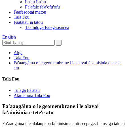
La'au La'au
Fa'afale fa'a'ofu'ofu
Faafesootai matou
Tala Fou
Faatatau ia tatou
Taamiloga Falegaosimea
English
Aiga
Tala Fou
Fa'aaogāina o le geomembrane i le alavai fa'ainisinia e tete'e
atu
Tala Fou
Tulaga Fa'atau
Alamanuia Tala Fou
Fa'aaogāina o le geomembrane i le alavai
fa'ainisinia e tete'e atu
Faʻaaogaina i le alalaupapa faʻainisinia anti-seepage: I tausaga talu ai