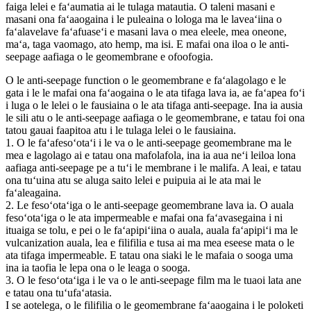
faiga lelei e faʻaumatia ai le tulaga matautia. O taleni masani e
masani ona faʻaaogaina i le puleaina o lologa ma le laveaʻiina o
faʻalavelave faʻafuaseʻi e masani lava o mea eleele, mea oneone,
maʻa, taga vaomago, ato hemp, ma isi. E mafai ona iloa o le anti-
seepage aafiaga o le geomembrane e ofoofogia.
O le anti-seepage function o le geomembrane e faʻalagolago e le
gata i le le mafai ona faʻaogaina o le ata tifaga lava ia, ae faʻapea foʻi
i luga o le lelei o le fausiaina o le ata tifaga anti-seepage. Ina ia ausia
le sili atu o le anti-seepage aafiaga o le geomembrane, e tatau foi ona
tatou gauai faapitoa atu i le tulaga lelei o le fausiaina.
1. O le faʻafesoʻotaʻi i le va o le anti-seepage geomembrane ma le
mea e lagolago ai e tatau ona mafolafola, ina ia aua neʻi leiloa lona
aafiaga anti-seepage pe a tuʻi le membrane i le malifa. A leai, e tatau
ona tuʻuina atu se aluga saito lelei e puipuia ai le ata mai le
faʻaleagaina.
2. Le fesoʻotaʻiga o le anti-seepage geomembrane lava ia. O auala
fesoʻotaʻiga o le ata impermeable e mafai ona faʻavasegaina i ni
ituaiga se tolu, e pei o le faʻapipiʻiina o auala, auala faʻapipiʻi ma le
vulcanization auala, lea e filifilia e tusa ai ma mea eseese mata o le
ata tifaga impermeable. E tatau ona siaki le le mafaia o sooga uma
ina ia taofia le lepa ona o le leaga o sooga.
3. O le fesoʻotaʻiga i le va o le anti-seepage film ma le tuaoi lata ane
e tatau ona tuʻufaʻatasia.
I se aotelega, o le filifilia o le geomembrane faʻaaogaina i le poloketi