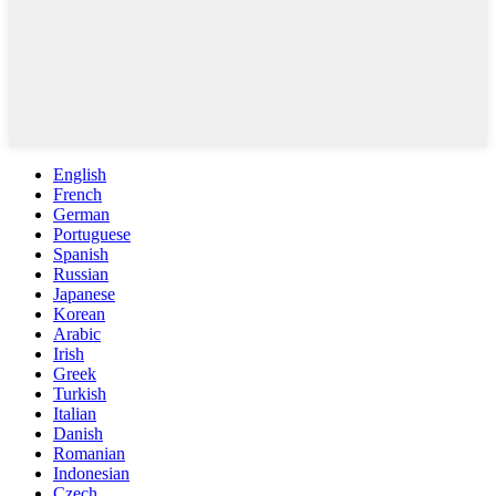
English
French
German
Portuguese
Spanish
Russian
Japanese
Korean
Arabic
Irish
Greek
Turkish
Italian
Danish
Romanian
Indonesian
Czech