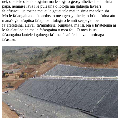
nei, o le tele o le faʻaogaina ma le aoga o geosynthetics i le inisinia
papa, aemaise lava i le puleaina o lologa ma galuega laveaʻi
faʻafuaseʻi, ua tosina mai ai le gauai tele mai inisinia ma tekinisia.
Mo le faʻaogaina o tekonolosi o mea geosynthetic, o loʻo tuʻuina atu
manaʻoga faʻapitoa faʻapitoa i tulaga o le anti-seepage, toe
faʻafefeteina, alavai, faʻamalosia, puipuiga, ma isi, lea e faʻateleina ai
le faʻalauiloaina ma le faʻaogaina o mea fou. O mea ia ua
fa'aaogaina lautele i galuega fa'ato'a fa'afefe i alavai i nofoaga
fa'asusu.