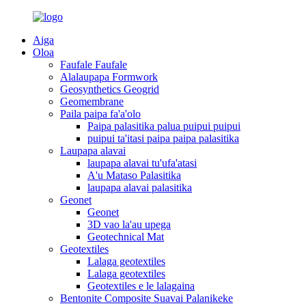
Aiga
Oloa
Faufale Faufale
Alalaupapa Formwork
Geosynthetics Geogrid
Geomembrane
Paila paipa fa'a'olo
Paipa palasitika palua puipui puipui
puipui ta'itasi paipa paipa palasitika
Laupapa alavai
laupapa alavai tu'ufa'atasi
A'u Mataso Palasitika
laupapa alavai palasitika
Geonet
Geonet
3D vao la'au upega
Geotechnical Mat
Geotextiles
Lalaga geotextiles
Lalaga geotextiles
Geotextiles e le lalagaina
Bentonite Composite Suavai Palanikeke